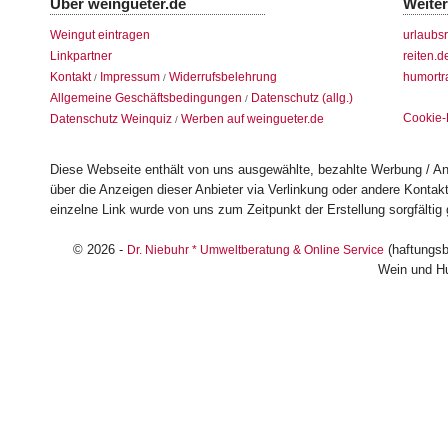
Über weingueter.de
Weite
Weingut eintragen
urlaubs
Linkpartner
reiten.d
Kontakt
Impressum
Widerrufsbelehrung
humortr
/
/
Allgemeine Geschäftsbedingungen
Datenschutz (allg.)
/
Cookie-
Datenschutz Weinquiz
Werben auf weingueter.de
/
Diese Webseite enthält von uns ausgewählte, bezahlte Werbung / Anz
über die Anzeigen dieser Anbieter via Verlinkung oder andere Konta
einzelne Link wurde von uns zum Zeitpunkt der Erstellung sorgfältig 
© 2026 -
(haftungsb
Dr. Niebuhr * Umweltberatung & Online Service
Wein und H