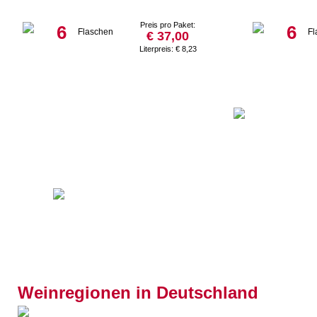
Preis pro Paket:
6
6
Flaschen
Fl
€ 37,00
Literpreis: € 8,23
Weingut Bender
Weingut- &
Privatkellerei
Bimmerle KG
Weinregionen in Deutschland