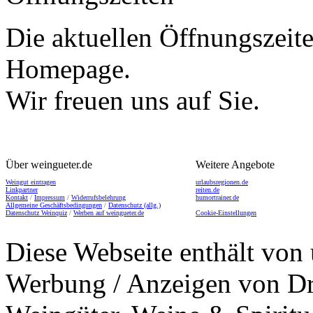
Die aktuellen Öffnungszeite
Homepage.
Wir freuen uns auf Sie.
Über weingueter.de
Weitere Angebote
Weingut eintragen
urlaubsregionen.de
Linkpartner
reiten.de
Kontakt
/
Impressum
/
Widerrufsbelehrung
humortrainer.de
Allgemeine Geschäftsbedingungen
/
Datenschutz (allg.)
Datenschutz Weinquiz
/
Werben auf weingueter.de
Cookie-Einstellungen
Diese Webseite enthält von 
Werbung / Anzeigen von Dri