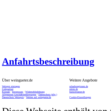
Anfahrtsbeschreibung
Über weingueter.de
Weitere Angebote
Weingut eintragen
urlaubsregionen.de
Linkpartner
reiten.de
Kontakt
/
Impressum
/
Widerrufsbelehrung
humortrainer.de
Allgemeine Geschäftsbedingungen
/
Datenschutz (allg.)
Datenschutz Weinquiz
/
Werben auf weingueter.de
Cookie-Einstellungen