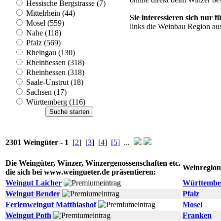
Hessische Bergstrasse (7)
Mittelrhein (44)
Sie interessieren sich nur
Mosel (559)
links die Weinbau Region au
Nahe (118)
Pfalz (569)
Rheingau (130)
Rheinhessen (318)
Rheinhessen (318)
Saale-Unstrut (18)
Sachsen (17)
Württemberg (116)
2301 Weingüter
-
1
[
2
] [
3
] [
4
] [
5
] ...
Die Weingüter, Winzer, Winzergenossenschaften etc.
Weinregion
die sich bei www.weingueter.de präsentieren:
Weingut Laicher
Württembe
Weingut Bender
Pfalz
Ferienweingut Matthiashof
Mosel
Weingut Poth
Franken