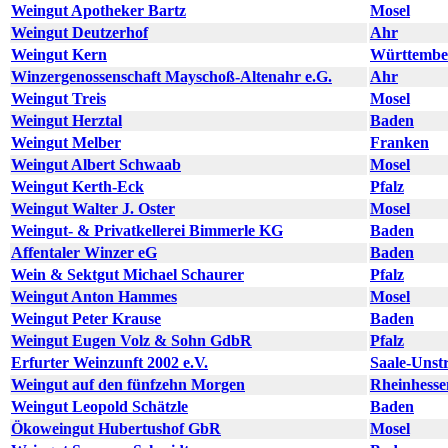
Weingut Apotheker Bartz
Mosel
Weingut Deutzerhof
Ahr
Weingut Kern
Württembe
Winzergenossenschaft Mayschoß-Altenahr e.G.
Ahr
Weingut Treis
Mosel
Weingut Herztal
Baden
Weingut Melber
Franken
Weingut Albert Schwaab
Mosel
Weingut Kerth-Eck
Pfalz
Weingut Walter J. Oster
Mosel
Weingut- & Privatkellerei Bimmerle KG
Baden
Affentaler Winzer eG
Baden
Wein & Sektgut Michael Schaurer
Pfalz
Weingut Anton Hammes
Mosel
Weingut Peter Krause
Baden
Weingut Eugen Volz & Sohn GdbR
Pfalz
Erfurter Weinzunft 2002 e.V.
Saale-Unst
Weingut auf den fünfzehn Morgen
Rheinhesse
Weingut Leopold Schätzle
Baden
Ökoweingut Hubertushof GbR
Mosel