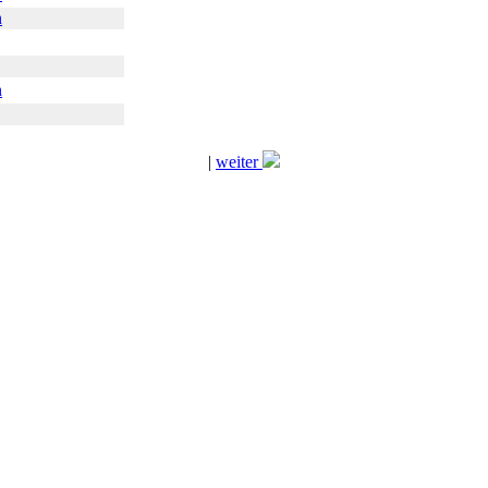
n
n
|
weiter