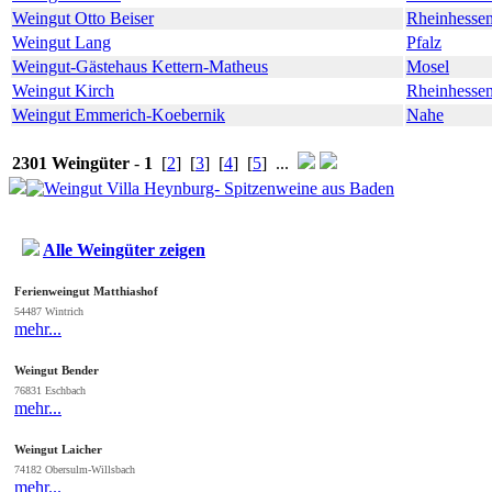
Weingut Otto Beiser
Rheinhesse
Weingut Lang
Pfalz
Weingut-Gästehaus Kettern-Matheus
Mosel
Weingut Kirch
Rheinhesse
Weingut Emmerich-Koebernik
Nahe
2301 Weingüter
-
1
[
2
] [
3
] [
4
] [
5
] ...
Alle Weingüter zeigen
Ferienweingut Matthiashof
54487 Wintrich
mehr...
Weingut Bender
76831 Eschbach
mehr...
Weingut Laicher
74182 Obersulm-Willsbach
mehr...