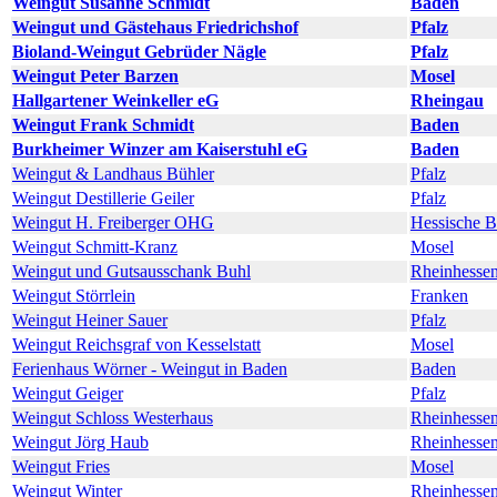
Weingut Susanne Schmidt
Baden
Weingut und Gästehaus Friedrichshof
Pfalz
Bioland-Weingut Gebrüder Nägle
Pfalz
Weingut Peter Barzen
Mosel
Hallgartener Weinkeller eG
Rheingau
Weingut Frank Schmidt
Baden
Burkheimer Winzer am Kaiserstuhl eG
Baden
Weingut & Landhaus Bühler
Pfalz
Weingut Destillerie Geiler
Pfalz
Weingut H. Freiberger OHG
Hessische B
Weingut Schmitt-Kranz
Mosel
Weingut und Gutsausschank Buhl
Rheinhesse
Weingut Störrlein
Franken
Weingut Heiner Sauer
Pfalz
Weingut Reichsgraf von Kesselstatt
Mosel
Ferienhaus Wörner - Weingut in Baden
Baden
Weingut Geiger
Pfalz
Weingut Schloss Westerhaus
Rheinhesse
Weingut Jörg Haub
Rheinhesse
Weingut Fries
Mosel
Weingut Winter
Rheinhesse