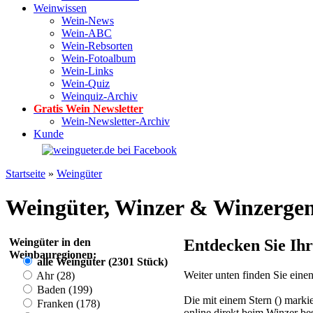
Weinwissen
Wein-News
Wein-ABC
Wein-Rebsorten
Wein-Fotoalbum
Wein-Links
Wein-Quiz
Weinquiz-Archiv
Gratis Wein Newsletter
Wein-Newsletter-Archiv
Kunde
Startseite
»
Weingüter
Weingüter, Winzer & Winzergen
Weingüter in den
Entdecken Sie Ihr
Weinbauregionen:
alle Weingüter (2301 Stück)
Weiter unten finden Sie eine
Ahr (28)
Baden (199)
Die mit einem Stern (
) marki
Franken (178)
online direkt beim Winzer bes