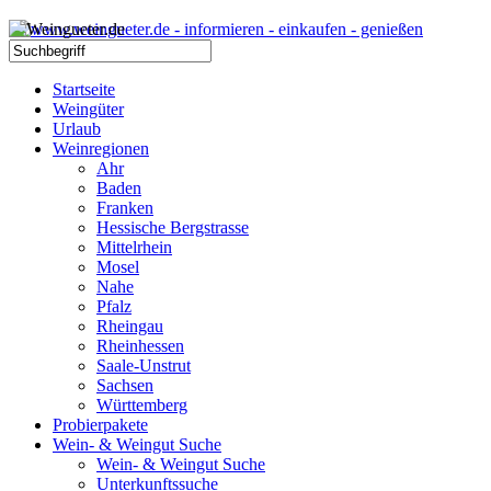
Startseite
Weingüter
Urlaub
Weinregionen
Ahr
Baden
Franken
Hessische Bergstrasse
Mittelrhein
Mosel
Nahe
Pfalz
Rheingau
Rheinhessen
Saale-Unstrut
Sachsen
Württemberg
Probierpakete
Wein- & Weingut Suche
Wein- & Weingut Suche
Unterkunftssuche