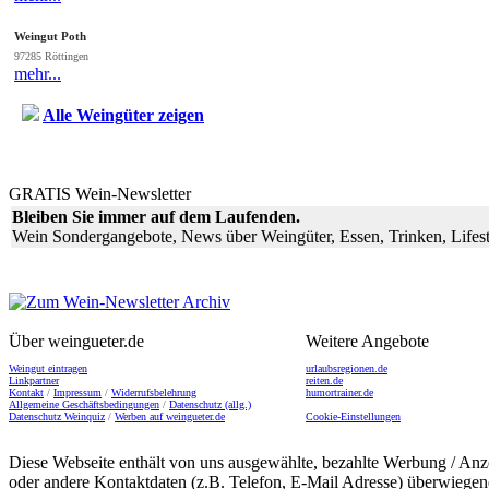
Weingut Poth
97285 Röttingen
mehr...
Alle Weingüter zeigen
GRATIS Wein-Newsletter
Bleiben Sie immer auf dem Laufenden.
Wein Sondergangebote, News über Weingüter, Essen, Trinken, Lifest
Über weingueter.de
Weitere Angebote
Weingut eintragen
urlaubsregionen.de
Linkpartner
reiten.de
Kontakt
/
Impressum
/
Widerrufsbelehrung
humortrainer.de
Allgemeine Geschäftsbedingungen
/
Datenschutz (allg.)
Datenschutz Weinquiz
/
Werben auf weingueter.de
Cookie-Einstellungen
Diese Webseite enthält von uns ausgewählte, bezahlte Werbung / Anze
oder andere Kontaktdaten (z.B. Telefon, E-Mail Adresse) überwiegend