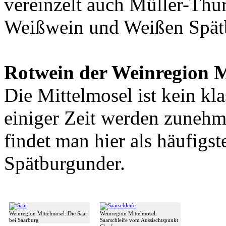
vereinzelt auch Müller-Thu
Weißwein und Weißen Spät
Rotwein der Weinregion M
Die Mittelmosel ist kein kl
einiger Zeit werden zuneh
findet man hier als häufigs
Spätburgunder.
Weinregion Mittelmosel: Die Saar
Weinregion Mittelmosel:
bei Saarburg
Saarschleife vom Aussischtspunkt