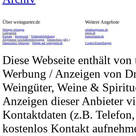
Über weingueter.de
Weitere Angebote
Weingut eintragen
urlaubsregionen.de
Linkpartner
reiten.de
Kontakt
/
Impressum
/
Widerrufsbelehrung
humortrainer.de
Allgemeine Geschäftsbedingungen
/
Datenschutz (allg.)
Datenschutz Weinquiz
/
Werben auf weingueter.de
Cookie-Einstellungen
Diese Webseite enthält von 
Werbung / Anzeigen von Dri
Weingüter, Weine & Spiritu
Anzeigen dieser Anbieter v
Kontaktdaten (z.B. Telefon
kostenlos Kontakt aufnehme