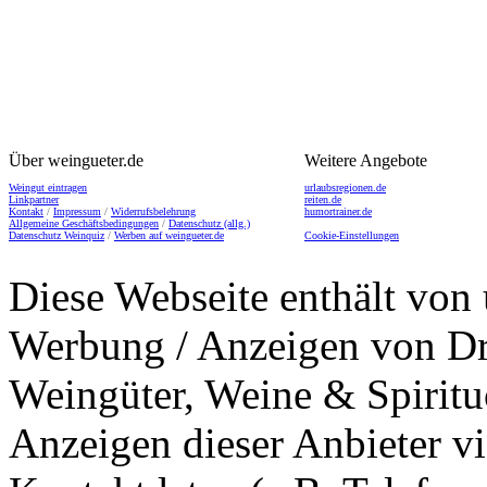
Über weingueter.de
Weitere Angebote
Weingut eintragen
urlaubsregionen.de
Linkpartner
reiten.de
Kontakt
/
Impressum
/
Widerrufsbelehrung
humortrainer.de
Allgemeine Geschäftsbedingungen
/
Datenschutz (allg.)
Datenschutz Weinquiz
/
Werben auf weingueter.de
Cookie-Einstellungen
Diese Webseite enthält von 
Werbung / Anzeigen von Dri
Weingüter, Weine & Spiritu
Anzeigen dieser Anbieter v