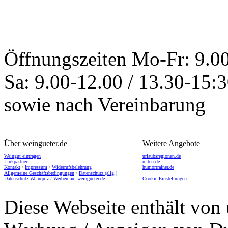
Öffnungszeiten
Mo-Fr: 9.00
Sa: 9.00-12.00 / 13.30-15:
sowie nach Vereinbarung
Über weingueter.de
Weitere Angebote
Weingut eintragen
urlaubsregionen.de
Linkpartner
reiten.de
Kontakt
/
Impressum
/
Widerrufsbelehrung
humortrainer.de
Allgemeine Geschäftsbedingungen
/
Datenschutz (allg.)
Datenschutz Weinquiz
/
Werben auf weingueter.de
Cookie-Einstellungen
Diese Webseite enthält von 