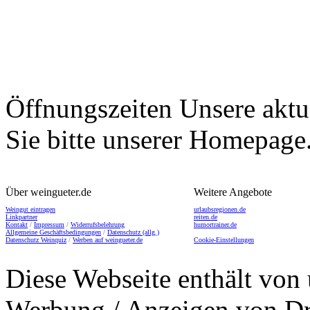
Öffnungszeiten
Unsere aktu
Sie bitte unserer Homepage
Über weingueter.de
Weitere Angebote
Weingut eintragen
urlaubsregionen.de
Linkpartner
reiten.de
Kontakt
/
Impressum
/
Widerrufsbelehrung
humortrainer.de
Allgemeine Geschäftsbedingungen
/
Datenschutz (allg.)
Datenschutz Weinquiz
/
Werben auf weingueter.de
Cookie-Einstellungen
Diese Webseite enthält von 
Werbung / Anzeigen von Dri