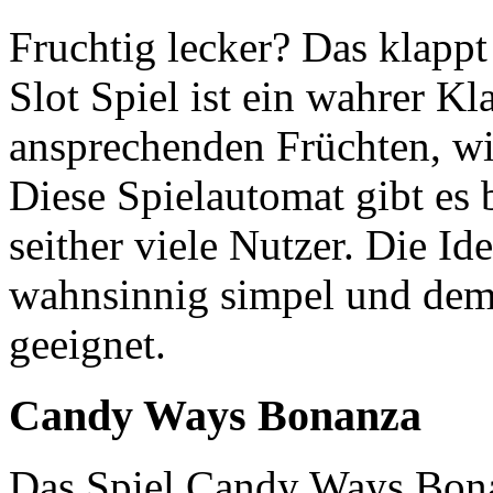
Fruchtig lecker? Das klappt
Slot Spiel ist ein wahrer Kl
ansprechenden Früchten, w
Diese Spielautomat gibt es b
seither viele Nutzer. Die Id
wahnsinnig simpel und dem
geeignet.
Candy Ways Bonanza
Das Spiel Candy Ways Bonan