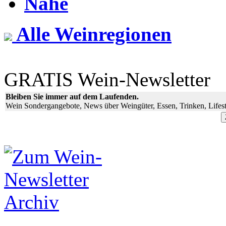
Nahe
Alle Weinregionen
GRATIS Wein-Newsletter
Bleiben Sie immer auf dem Laufenden.
Wein Sondergangebote, News über Weingüter, Essen, Trinken, Lifest