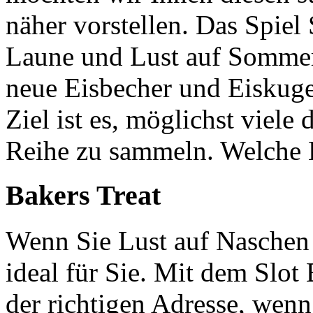
näher vorstellen. Das Spiel 
Laune und Lust auf Sommer
neue Eisbecher und Eiskugel
Ziel ist es, möglichst viele 
Reihe zu sammeln. Welche Ei
Bakers Treat
Wenn Sie Lust auf Naschen h
ideal für Sie. Mit dem Slot
der richtigen Adresse, wen