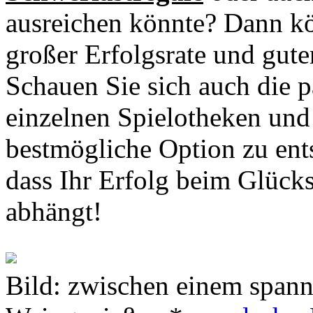
ausreichen könnte? Dann kön
großer Erfolgsrate und gut
Schauen Sie sich auch die 
einzelnen Spielotheken und 
bestmögliche Option zu ents
dass Ihr Erfolg beim Glücks
abhängt!
Bild: zwischen einem spann