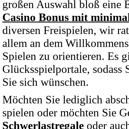
großen Auswahl bloß eine E
Casino Bonus mit minima
diversen Freispielen, wir ra
allem an dem Willkommens
Spielen zu orientieren. Es g
Glücksspielportale, sodass S
Sie sich wünschen.
Möchten Sie lediglich absc
spielen oder möchten Sie G
Schwerlastregale
oder auch