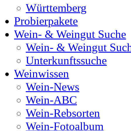
Württemberg
Probierpakete
Wein- & Weingut Suche
Wein- & Weingut Suc
Unterkunftssuche
Weinwissen
Wein-News
Wein-ABC
Wein-Rebsorten
Wein-Fotoalbum