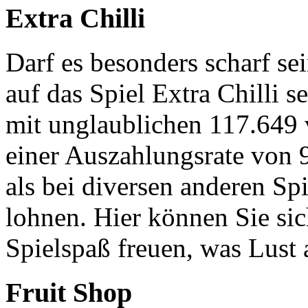
Extra Chilli
Darf es besonders scharf se
auf das Spiel Extra Chilli s
mit unglaublichen 117.649
einer Auszahlungsrate von 9
als bei diversen anderen S
lohnen. Hier können Sie sic
Spielspaß freuen, was Lust
Fruit Shop