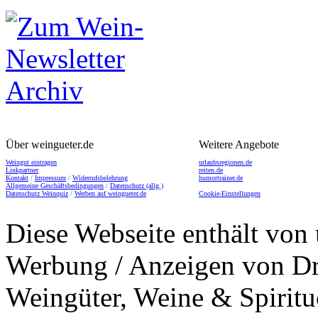
Über weingueter.de
Weitere Angebote
Weingut eintragen
urlaubsregionen.de
Linkpartner
reiten.de
Kontakt
/
Impressum
/
Widerrufsbelehrung
humortrainer.de
Allgemeine Geschäftsbedingungen
/
Datenschutz (allg.)
Datenschutz Weinquiz
/
Werben auf weingueter.de
Cookie-Einstellungen
Diese Webseite enthält von 
Werbung / Anzeigen von Dri
Weingüter, Weine & Spiritu