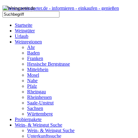
Startseite
Weingüter
Urlaub
Weinregionen
Ahr
Baden
Franken
Hessische Bergstrasse
Mittelrhein
Mosel
Nahe
Pfalz
Rheingau
Rheinhessen
Saale-Unstrut
Sachsen
Württemberg
Probierpakete
Wein- & Weingut Suche
Wein- & Weingut Suche
Unterkunftssuche