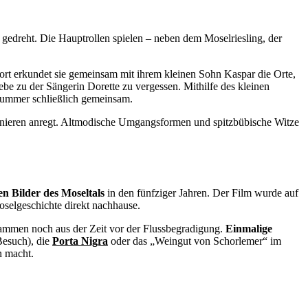
gedreht. Die Hauptrollen spielen – neben dem Moselriesling, der
ort erkundet sie gemeinsam mit ihrem kleinen Sohn Kaspar die Orte,
iebe zu der Sängerin Dorette zu vergessen. Mithilfe des kleinen
kummer schließlich gemeinsam.
nnieren anregt. Altmodische Umgangsformen und spitzbübische Witze
n Bilder des Moseltals
in den fünfziger Jahren. Der Film wurde auf
selgeschichte direkt nachhause.
stammen noch aus der Zeit vor der Flussbegradigung.
Einmalige
Besuch), die
Porta Nigra
oder das „Weingut von Schorlemer“ im
n macht.