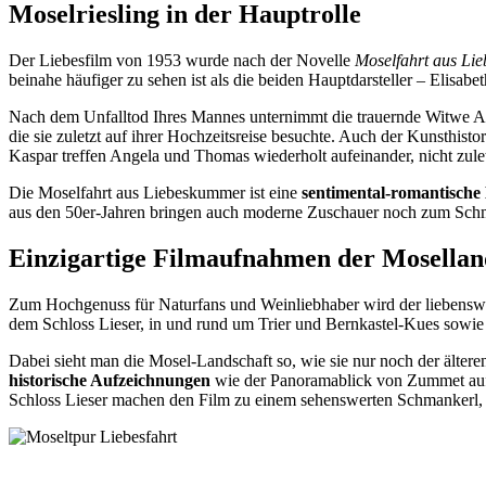
Moselriesling in der Hauptrolle
Der Liebesfilm von 1953 wurde nach der Novelle
Moselfahrt aus Lie
beinahe häufiger zu sehen ist als die beiden Hauptdarsteller – Elisabe
Nach dem Unfalltod Ihres Mannes unternimmt die trauernde Witwe A
die sie zuletzt auf ihrer Hochzeitsreise besuchte. Auch der Kunsthist
Kaspar treffen Angela und Thomas wiederholt aufeinander, nicht zu
Die Moselfahrt aus Liebeskummer ist eine
sentimental-romantische 
aus den 50er-Jahren bringen auch moderne Zuschauer noch zum Sch
Einzigartige Filmaufnahmen der Mosellan
Zum Hochgenuss für Naturfans und Weinliebhaber wird der liebenswe
dem Schloss Lieser, in und rund um Trier und Bernkastel-Kues sowie
Dabei sieht man die Mosel-Landschaft so, wie sie nur noch der älter
historische Aufzeichnungen
wie der Panoramablick von Zummet auf 
Schloss Lieser machen den Film zu einem sehenswerten Schmankerl, 