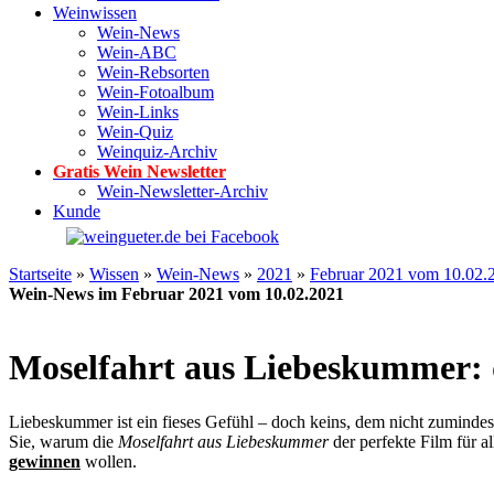
Weinwissen
Wein-News
Wein-ABC
Wein-Rebsorten
Wein-Fotoalbum
Wein-Links
Wein-Quiz
Weinquiz-Archiv
Gratis Wein Newsletter
Wein-Newsletter-Archiv
Kunde
Startseite
»
Wissen
»
Wein-News
»
2021
»
Februar 2021 vom 10.02.
Wein-News im Februar 2021 vom 10.02.2021
Moselfahrt aus Liebeskummer: 
Liebeskummer ist ein fieses Gefühl – doch keins, dem nicht zuminde
Sie, warum die
Moselfahrt aus Liebeskummer
der perfekte Film für a
gewinnen
wollen.