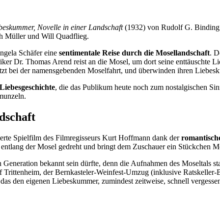
beskummer, Novelle in einer Landschaft
(1932) von Rudolf G. Binding 
th Müller und Will Quadflieg.
ngela Schäfer eine
sentimentale Reise durch die Mosellandschaft
. D
oriker Dr. Thomas Arend reist an die Mosel, um dort seine enttäuschte L
letzt bei der namensgebenden Moselfahrt, und überwinden ihren Liebes
Liebesgeschichte
, die das Publikum heute noch zum nostalgischen Si
munzeln.
dschaft
rte Spielfilm des Filmregisseurs Kurt Hoffmann dank der
romantische
 entlang der Mosel gedreht und bringt dem Zuschauer ein Stückchen Mo
en Generation bekannt sein dürfte, denn die Aufnahmen des Moseltals 
Trittenheim, der Bernkasteler-Weinfest-Umzug (inklusive Ratskeller-
das den eigenen Liebeskummer, zumindest zeitweise, schnell vergesse