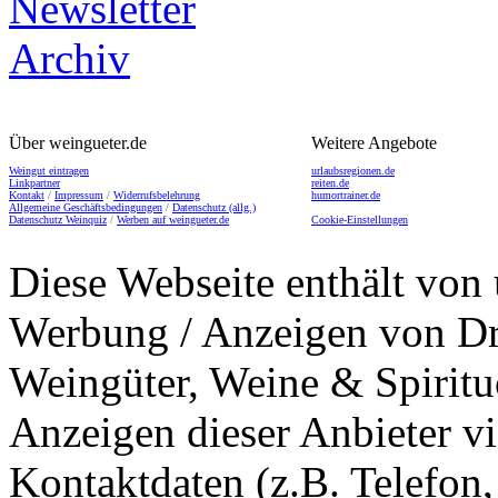
Über weingueter.de
Weitere Angebote
Weingut eintragen
urlaubsregionen.de
Linkpartner
reiten.de
Kontakt
/
Impressum
/
Widerrufsbelehrung
humortrainer.de
Allgemeine Geschäftsbedingungen
/
Datenschutz (allg.)
Datenschutz Weinquiz
/
Werben auf weingueter.de
Cookie-Einstellungen
Diese Webseite enthält von 
Werbung / Anzeigen von Dri
Weingüter, Weine & Spiritu
Anzeigen dieser Anbieter v
Kontaktdaten (z.B. Telefon