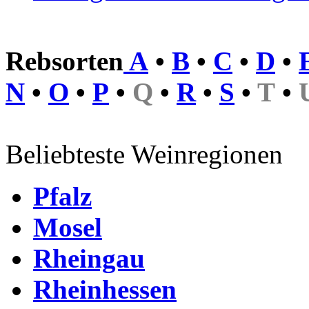
Rebsorten
A
•
B
•
C
•
D
•
N
•
O
•
P
•
Q
•
R
•
S
•
T
•
Beliebteste Weinregionen
Pfalz
Mosel
Rheingau
Rheinhessen