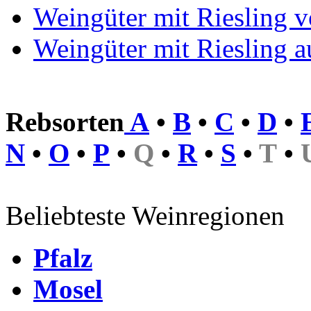
Weingüter mit Riesling v
Weingüter mit Riesling 
Rebsorten
A
•
B
•
C
•
D
•
N
•
O
•
P
•
Q
•
R
•
S
•
T
•
Beliebteste Weinregionen
Pfalz
Mosel