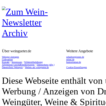
Über weingueter.de
Weitere Angebote
Weingut eintragen
urlaubsregionen.de
Linkpartner
reiten.de
Kontakt
/
Impressum
/
Widerrufsbelehrung
humortrainer.de
Allgemeine Geschäftsbedingungen
/
Datenschutz (allg.)
Datenschutz Weinquiz
/
Werben auf weingueter.de
Cookie-Einstellungen
Diese Webseite enthält von 
Werbung / Anzeigen von Dri
Weingüter, Weine & Spiritu