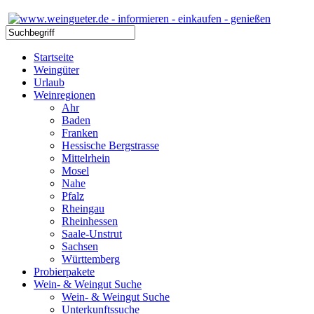
Startseite
Weingüter
Urlaub
Weinregionen
Ahr
Baden
Franken
Hessische Bergstrasse
Mittelrhein
Mosel
Nahe
Pfalz
Rheingau
Rheinhessen
Saale-Unstrut
Sachsen
Württemberg
Probierpakete
Wein- & Weingut Suche
Wein- & Weingut Suche
Unterkunftssuche