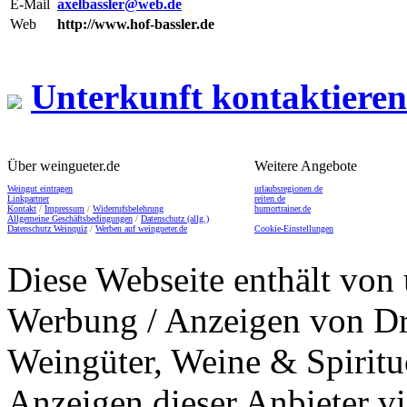
E-Mail
axelbassler@web.de
Web
http://www.hof-bassler.de
Unterkunft kontaktieren
Über weingueter.de
Weitere Angebote
Weingut eintragen
urlaubsregionen.de
Linkpartner
reiten.de
Kontakt
/
Impressum
/
Widerrufsbelehrung
humortrainer.de
Allgemeine Geschäftsbedingungen
/
Datenschutz (allg.)
Datenschutz Weinquiz
/
Werben auf weingueter.de
Cookie-Einstellungen
Diese Webseite enthält von 
Werbung / Anzeigen von Dri
Weingüter, Weine & Spiritu
Anzeigen dieser Anbieter v