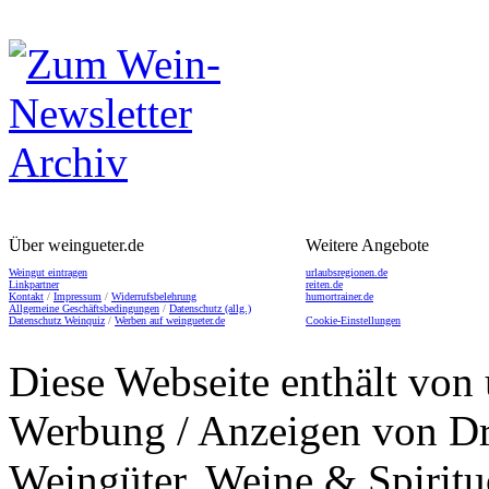
Über weingueter.de
Weitere Angebote
Weingut eintragen
urlaubsregionen.de
Linkpartner
reiten.de
Kontakt
/
Impressum
/
Widerrufsbelehrung
humortrainer.de
Allgemeine Geschäftsbedingungen
/
Datenschutz (allg.)
Datenschutz Weinquiz
/
Werben auf weingueter.de
Cookie-Einstellungen
Diese Webseite enthält von 
Werbung / Anzeigen von Dri
Weingüter, Weine & Spiritu