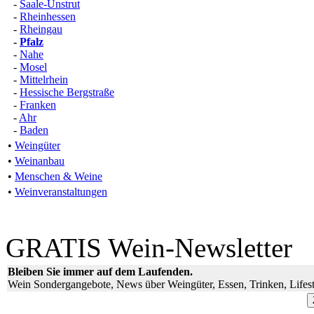
-
Saale-Unstrut
-
Rheinhessen
-
Rheingau
-
Pfalz
-
Nahe
-
Mosel
-
Mittelrhein
-
Hessische Bergstraße
-
Franken
-
Ahr
-
Baden
•
Weingüter
•
Weinanbau
•
Menschen & Weine
•
Weinveranstaltungen
GRATIS Wein-Newsletter
Bleiben Sie immer auf dem Laufenden.
Wein Sondergangebote, News über Weingüter, Essen, Trinken, Lifest