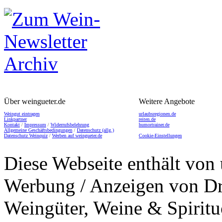
Über weingueter.de
Weitere Angebote
Weingut eintragen
urlaubsregionen.de
Linkpartner
reiten.de
Kontakt
/
Impressum
/
Widerrufsbelehrung
humortrainer.de
Allgemeine Geschäftsbedingungen
/
Datenschutz (allg.)
Datenschutz Weinquiz
/
Werben auf weingueter.de
Cookie-Einstellungen
Diese Webseite enthält von 
Werbung / Anzeigen von Dri
Weingüter, Weine & Spiritu