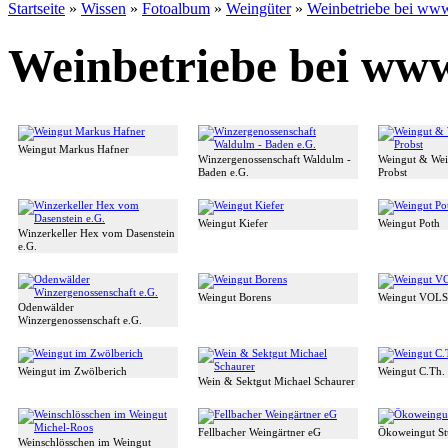
Startseite
»
Wissen
»
Fotoalbum
»
Weingüter
»
Weinbetriebe bei www
Weinbetriebe bei www
Weingut Markus Hafner
Winzergenossenschaft Waldulm -
Weingut & Wei
Baden e.G.
Probst
Weingut Kiefer
Weingut Poth
Winzerkeller Hex vom Dasenstein
e.G.
Weingut Borens
Weingut VOLS
Odenwälder
Winzergenossenschaft e.G.
Weingut im Zwölberich
Weingut C.Th.
Wein & Sektgut Michael Schaurer
Fellbacher Weingärtner eG
Ökoweingut St
Weinschlösschen im Weingut