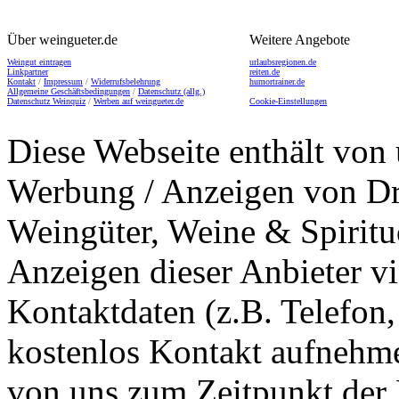
Über weingueter.de
Weitere Angebote
Weingut eintragen
urlaubsregionen.de
Linkpartner
reiten.de
Kontakt
/
Impressum
/
Widerrufsbelehrung
humortrainer.de
Allgemeine Geschäftsbedingungen
/
Datenschutz (allg.)
Datenschutz Weinquiz
/
Werben auf weingueter.de
Cookie-Einstellungen
Diese Webseite enthält von 
Werbung / Anzeigen von Dri
Weingüter, Weine & Spiritu
Anzeigen dieser Anbieter v
Kontaktdaten (z.B. Telefon
kostenlos Kontakt aufnehme
von uns zum Zeitpunkt der E