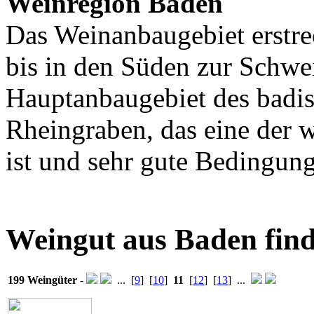
Weinregion Baden
Das Weinanbaugebiet erstr
bis in den Süden zur Schwe
Hauptanbaugebiet des badis
Rheingraben, das eine der
ist und sehr gute Bedingun
Weingut aus Baden fin
199 Weingüter
-
... [
9
] [
10
]
11
[
12
] [
13
] ...