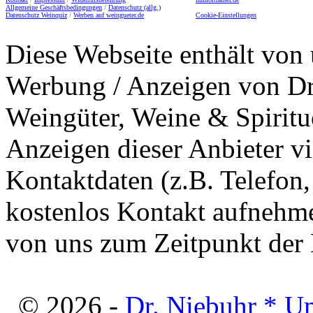
Allgemeine Geschäftsbedingungen
/
Datenschutz (allg.)
Datenschutz Weinquiz
/
Werben auf weingueter.de
Cookie-Einstellungen
Diese Webseite enthält von 
Werbung / Anzeigen von Dri
Weingüter, Weine & Spiritu
Anzeigen dieser Anbieter v
Kontaktdaten (z.B. Telefon
kostenlos Kontakt aufnehme
von uns zum Zeitpunkt der E
© 2026 -
Dr. Niebuhr * U