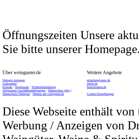
Öffnungszeiten
Unsere aktu
Sie bitte unserer Homepage
Über weingueter.de
Weitere Angebote
Weingut eintragen
urlaubsregionen.de
Linkpartner
reiten.de
Kontakt
/
Impressum
/
Widerrufsbelehrung
humortrainer.de
Allgemeine Geschäftsbedingungen
/
Datenschutz (allg.)
Datenschutz Weinquiz
/
Werben auf weingueter.de
Cookie-Einstellungen
Diese Webseite enthält von 
Werbung / Anzeigen von Dri