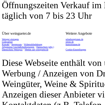
Öffnungszeiten
Verkauf im 
täglich von 7 bis 23 Uhr
Über weingueter.de
Weitere Angebote
Weingut eintragen
urlaubsregionen.de
Linkpartner
reiten.de
Kontakt
/
Impressum
/
Widerrufsbelehrung
humortrainer.de
Allgemeine Geschäftsbedingungen
/
Datenschutz (allg.)
Datenschutz Weinquiz
/
Werben auf weingueter.de
Cookie-Einstellungen
Diese Webseite enthält von 
Werbung / Anzeigen von Dri
Weingüter, Weine & Spiritu
Anzeigen dieser Anbieter v
Kontaktdaten (z.B. Telefon