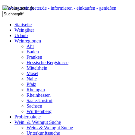
Startseite
Weingüter
Urlaub
Weinregionen
Ahr
Baden
Franken
Hessische Bergstrasse
Mittelrhein
Mosel
Nahe
Pfalz
Rheingau
Rheinhessen
Saale-Unstrut
Sachsen
Württemberg
Probierpakete
Wein- & Weingut Suche
Wein- & Weingut Suche
Unterkunftssuche