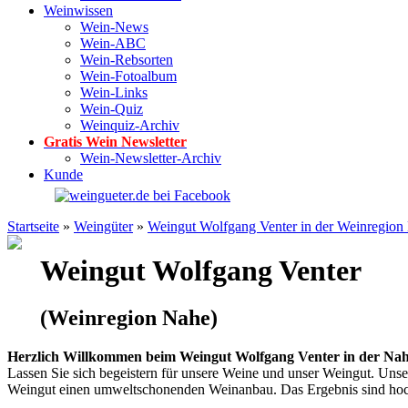
Weinwissen
Wein-News
Wein-ABC
Wein-Rebsorten
Wein-Fotoalbum
Wein-Links
Wein-Quiz
Weinquiz-Archiv
Gratis Wein Newsletter
Wein-Newsletter-Archiv
Kunde
Startseite
»
Weingüter
»
Weingut Wolfgang Venter in der Weinregion
Weingut Wolfgang Venter
(Weinregion Nahe)
Herzlich Willkommen beim Weingut Wolfgang Venter in der Nah
Lassen Sie sich begeistern für unsere Weine und unser Weingut. Uns
Weingut einen umweltschonenden Weinanbau. Das Ergebnis sind hoch