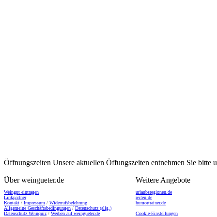
Öffnungszeiten
Unsere aktuellen Öffungszeiten entnehmen Sie bitte
Über weingueter.de
Weitere Angebote
Weingut eintragen
urlaubsregionen.de
Linkpartner
reiten.de
Kontakt
/
Impressum
/
Widerrufsbelehrung
humortrainer.de
Allgemeine Geschäftsbedingungen
/
Datenschutz (allg.)
Datenschutz Weinquiz
/
Werben auf weingueter.de
Cookie-Einstellungen