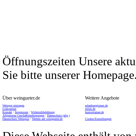
Öffnungszeiten
Unsere aktu
Sie bitte unserer Homepage
Über weingueter.de
Weitere Angebote
Weingut eintragen
urlaubsregionen.de
Linkpartner
reiten.de
Kontakt
/
Impressum
/
Widerrufsbelehrung
humortrainer.de
Allgemeine Geschäftsbedingungen
/
Datenschutz (allg.)
Datenschutz Weinquiz
/
Werben auf weingueter.de
Cookie-Einstellungen
Diese Webseite enthält von 