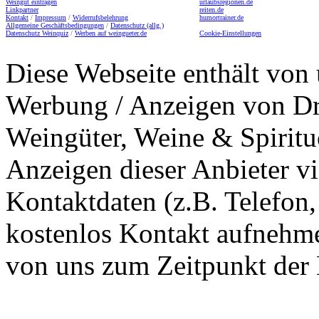
Weingut eintragen
urlaubsregionen.de
Linkpartner
reiten.de
Kontakt
/
Impressum
/
Widerrufsbelehrung
humortrainer.de
Allgemeine Geschäftsbedingungen
/
Datenschutz (allg.)
Datenschutz Weinquiz
/
Werben auf weingueter.de
Cookie-Einstellungen
Diese Webseite enthält von 
Werbung / Anzeigen von Dri
Weingüter, Weine & Spiritu
Anzeigen dieser Anbieter v
Kontaktdaten (z.B. Telefon
kostenlos Kontakt aufnehme
von uns zum Zeitpunkt der E