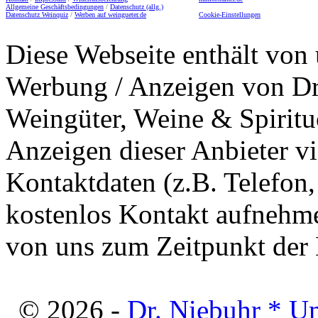
Allgemeine Geschäftsbedingungen
/
Datenschutz (allg.)
Datenschutz Weinquiz
/
Werben auf weingueter.de
Cookie-Einstellungen
Diese Webseite enthält von 
Werbung / Anzeigen von Dri
Weingüter, Weine & Spiritu
Anzeigen dieser Anbieter v
Kontaktdaten (z.B. Telefon
kostenlos Kontakt aufnehme
von uns zum Zeitpunkt der E
© 2026 -
Dr. Niebuhr * U