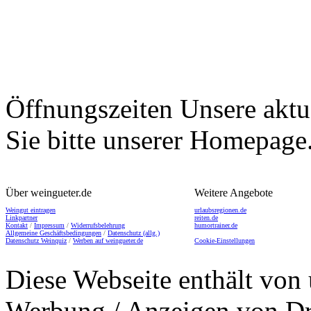
Öffnungszeiten
Unsere aktu
Sie bitte unserer Homepage
Über weingueter.de
Weitere Angebote
Weingut eintragen
urlaubsregionen.de
Linkpartner
reiten.de
Kontakt
/
Impressum
/
Widerrufsbelehrung
humortrainer.de
Allgemeine Geschäftsbedingungen
/
Datenschutz (allg.)
Datenschutz Weinquiz
/
Werben auf weingueter.de
Cookie-Einstellungen
Diese Webseite enthält von 
Werbung / Anzeigen von Dri