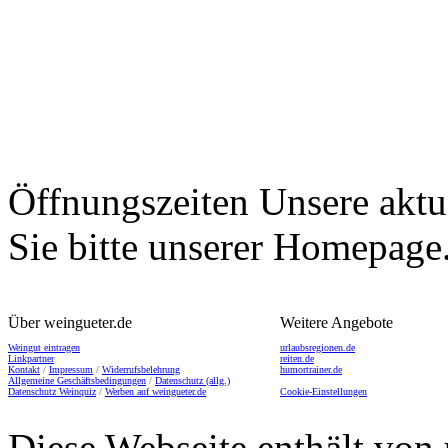
Öffnungszeiten
Unsere aktu
Sie bitte unserer Homepage
Über weingueter.de
Weitere Angebote
Weingut eintragen
urlaubsregionen.de
Linkpartner
reiten.de
Kontakt
/
Impressum
/
Widerrufsbelehrung
humortrainer.de
Allgemeine Geschäftsbedingungen
/
Datenschutz (allg.)
Datenschutz Weinquiz
/
Werben auf weingueter.de
Cookie-Einstellungen
Diese Webseite enthält von 