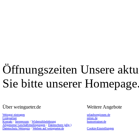
Öffnungszeiten
Unsere aktu
Sie bitte unserer Homepage
Über weingueter.de
Weitere Angebote
Weingut eintragen
urlaubsregionen.de
Linkpartner
reiten.de
Kontakt
/
Impressum
/
Widerrufsbelehrung
humortrainer.de
Allgemeine Geschäftsbedingungen
/
Datenschutz (allg.)
Datenschutz Weinquiz
/
Werben auf weingueter.de
Cookie-Einstellungen