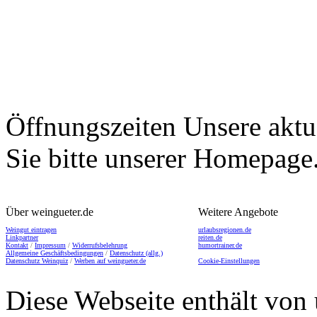
Öffnungszeiten
Unsere aktu
Sie bitte unserer Homepage
Über weingueter.de
Weitere Angebote
Weingut eintragen
urlaubsregionen.de
Linkpartner
reiten.de
Kontakt
/
Impressum
/
Widerrufsbelehrung
humortrainer.de
Allgemeine Geschäftsbedingungen
/
Datenschutz (allg.)
Datenschutz Weinquiz
/
Werben auf weingueter.de
Cookie-Einstellungen
Diese Webseite enthält von 