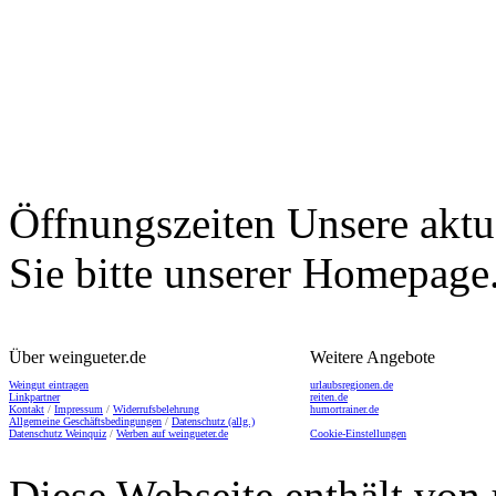
Öffnungszeiten
Unsere aktu
Sie bitte unserer Homepage
Über weingueter.de
Weitere Angebote
Weingut eintragen
urlaubsregionen.de
Linkpartner
reiten.de
Kontakt
/
Impressum
/
Widerrufsbelehrung
humortrainer.de
Allgemeine Geschäftsbedingungen
/
Datenschutz (allg.)
Datenschutz Weinquiz
/
Werben auf weingueter.de
Cookie-Einstellungen
Diese Webseite enthält von 