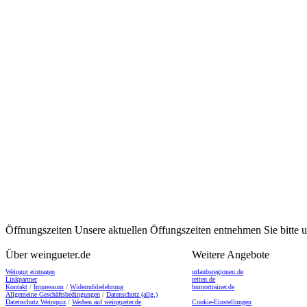
Öffnungszeiten
Unsere aktuellen Öffungszeiten entnehmen Sie bitte
Über weingueter.de
Weitere Angebote
Weingut eintragen
urlaubsregionen.de
Linkpartner
reiten.de
Kontakt
/
Impressum
/
Widerrufsbelehrung
humortrainer.de
Allgemeine Geschäftsbedingungen
/
Datenschutz (allg.)
Datenschutz Weinquiz
/
Werben auf weingueter.de
Cookie-Einstellungen