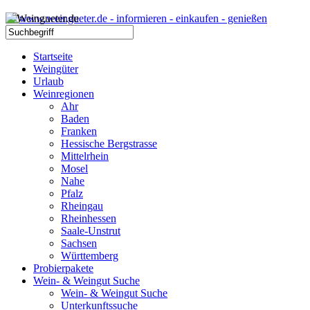
Startseite
Weingüter
Urlaub
Weinregionen
Ahr
Baden
Franken
Hessische Bergstrasse
Mittelrhein
Mosel
Nahe
Pfalz
Rheingau
Rheinhessen
Saale-Unstrut
Sachsen
Württemberg
Probierpakete
Wein- & Weingut Suche
Wein- & Weingut Suche
Unterkunftssuche