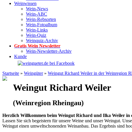
Weinwissen
Wein-News
Wein-ABC
Wein-Rebsorten
Wein-Fotoalbum
Wein-Links
Wein-Quiz
Weinquiz-Archiv
Gratis Wein Newsletter
Wein-Newsletter-Archiv
Kunde
Startseite
»
Weingüter
»
Weingut Richard Weiler in der Weinregion 
Weingut Richard Weiler
(Weinregion Rheingau)
Herzlich Willkommen beim Weingut Richard und Ilka Weiler in 
Lassen Sie sich begeistern für unsere Weine und unser Weingut. Uns
Weingut einen umweltschonenden Weinanbau. Das Ergebnis sind hoch