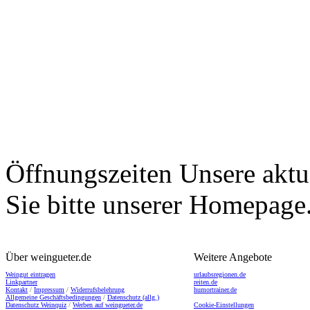
Öffnungszeiten
Unsere aktu
Sie bitte unserer Homepage
Über weingueter.de
Weitere Angebote
Weingut eintragen
urlaubsregionen.de
Linkpartner
reiten.de
Kontakt
/
Impressum
/
Widerrufsbelehrung
humortrainer.de
Allgemeine Geschäftsbedingungen
/
Datenschutz (allg.)
Datenschutz Weinquiz
/
Werben auf weingueter.de
Cookie-Einstellungen