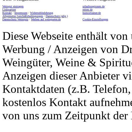
Weingut eintragen
urlaubsregionen.de
Linkpartner
reiten.de
Kontakt
/
Impressum
/
Widerrufsbelehrung
humortrainer.de
Allgemeine Geschäftsbedingungen
/
Datenschutz (allg.)
Datenschutz Weinquiz
/
Werben auf weingueter.de
Cookie-Einstellungen
Diese Webseite enthält von 
Werbung / Anzeigen von Dri
Weingüter, Weine & Spiritu
Anzeigen dieser Anbieter v
Kontaktdaten (z.B. Telefon
kostenlos Kontakt aufnehme
von uns zum Zeitpunkt der E