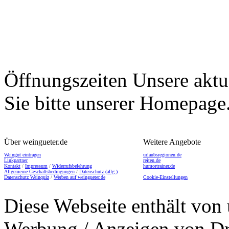
Öffnungszeiten
Unsere aktu
Sie bitte unserer Homepage
Über weingueter.de
Weitere Angebote
Weingut eintragen
urlaubsregionen.de
Linkpartner
reiten.de
Kontakt
/
Impressum
/
Widerrufsbelehrung
humortrainer.de
Allgemeine Geschäftsbedingungen
/
Datenschutz (allg.)
Datenschutz Weinquiz
/
Werben auf weingueter.de
Cookie-Einstellungen
Diese Webseite enthält von 
Werbung / Anzeigen von Dri