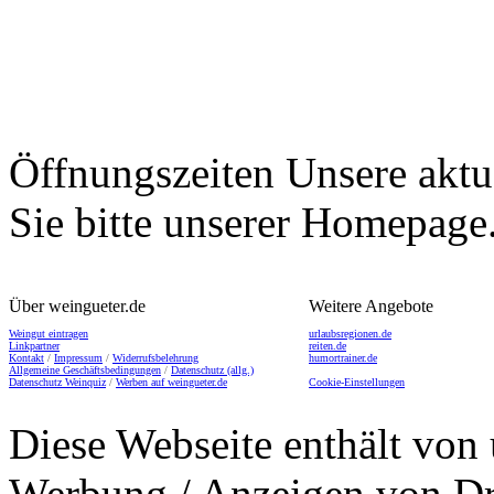
Öffnungszeiten
Unsere aktu
Sie bitte unserer Homepage
Über weingueter.de
Weitere Angebote
Weingut eintragen
urlaubsregionen.de
Linkpartner
reiten.de
Kontakt
/
Impressum
/
Widerrufsbelehrung
humortrainer.de
Allgemeine Geschäftsbedingungen
/
Datenschutz (allg.)
Datenschutz Weinquiz
/
Werben auf weingueter.de
Cookie-Einstellungen
Diese Webseite enthält von 
Werbung / Anzeigen von Dri