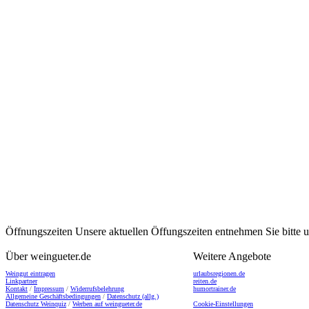
Öffnungszeiten
Unsere aktuellen Öffungszeiten entnehmen Sie bitte
Über weingueter.de
Weitere Angebote
Weingut eintragen
urlaubsregionen.de
Linkpartner
reiten.de
Kontakt
/
Impressum
/
Widerrufsbelehrung
humortrainer.de
Allgemeine Geschäftsbedingungen
/
Datenschutz (allg.)
Datenschutz Weinquiz
/
Werben auf weingueter.de
Cookie-Einstellungen