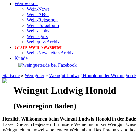
Weinwissen
Wein-News
Wein-ABC
Wein-Rebsorten
Wein-Fotoalbum
Wein-Links
Wein-Quiz
Weinquiz-Archiv
Gratis Wein Newsletter
Wein-Newsletter-Archiv
Kunde
Startseite
»
Weingüter
»
Weingut Ludwig Honold in der Weinregion 
Weingut Ludwig Honold
(Weinregion Baden)
Herzlich Willkommen beim Weingut Ludwig Honold in der Bade
Lassen Sie sich begeistern für unsere Weine und unser Weingut. Uns
Weingut einen umweltschonenden Weinanbau. Das Ergebnis sind hoch