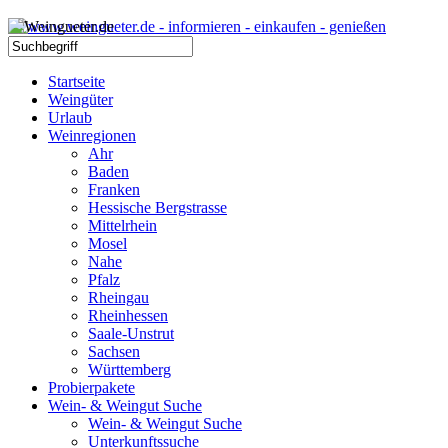
Startseite
Weingüter
Urlaub
Weinregionen
Ahr
Baden
Franken
Hessische Bergstrasse
Mittelrhein
Mosel
Nahe
Pfalz
Rheingau
Rheinhessen
Saale-Unstrut
Sachsen
Württemberg
Probierpakete
Wein- & Weingut Suche
Wein- & Weingut Suche
Unterkunftssuche