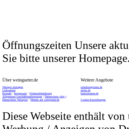
Öffnungszeiten
Unsere aktu
Sie bitte unserer Homepage
Über weingueter.de
Weitere Angebote
Weingut eintragen
urlaubsregionen.de
Linkpartner
reiten.de
Kontakt
/
Impressum
/
Widerrufsbelehrung
humortrainer.de
Allgemeine Geschäftsbedingungen
/
Datenschutz (allg.)
Datenschutz Weinquiz
/
Werben auf weingueter.de
Cookie-Einstellungen
Diese Webseite enthält von 
Werbung / Anzeigen von Dri