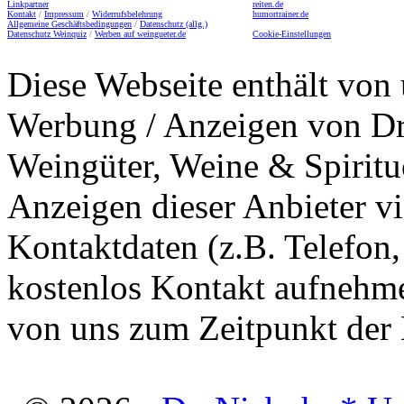
Linkpartner
reiten.de
Kontakt
/
Impressum
/
Widerrufsbelehrung
humortrainer.de
Allgemeine Geschäftsbedingungen
/
Datenschutz (allg.)
Datenschutz Weinquiz
/
Werben auf weingueter.de
Cookie-Einstellungen
Diese Webseite enthält von 
Werbung / Anzeigen von Dri
Weingüter, Weine & Spiritu
Anzeigen dieser Anbieter v
Kontaktdaten (z.B. Telefon
kostenlos Kontakt aufnehme
von uns zum Zeitpunkt der E