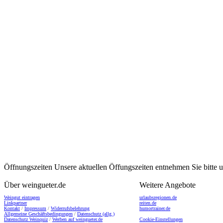
Öffnungszeiten
Unsere aktuellen Öffungszeiten entnehmen Sie bitte
Über weingueter.de
Weitere Angebote
Weingut eintragen
urlaubsregionen.de
Linkpartner
reiten.de
Kontakt
/
Impressum
/
Widerrufsbelehrung
humortrainer.de
Allgemeine Geschäftsbedingungen
/
Datenschutz (allg.)
Datenschutz Weinquiz
/
Werben auf weingueter.de
Cookie-Einstellungen