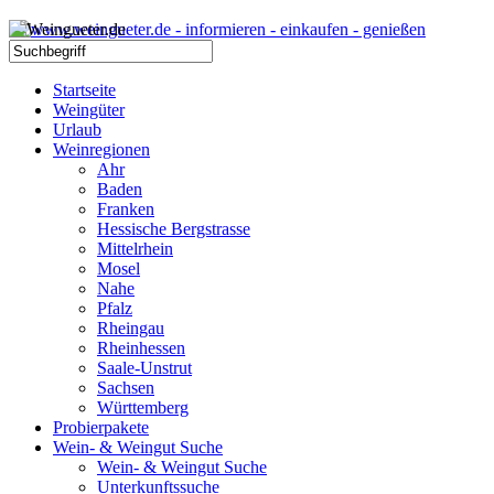
Startseite
Weingüter
Urlaub
Weinregionen
Ahr
Baden
Franken
Hessische Bergstrasse
Mittelrhein
Mosel
Nahe
Pfalz
Rheingau
Rheinhessen
Saale-Unstrut
Sachsen
Württemberg
Probierpakete
Wein- & Weingut Suche
Wein- & Weingut Suche
Unterkunftssuche