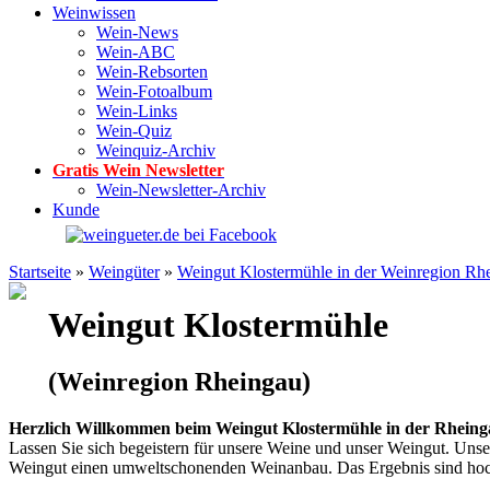
Weinwissen
Wein-News
Wein-ABC
Wein-Rebsorten
Wein-Fotoalbum
Wein-Links
Wein-Quiz
Weinquiz-Archiv
Gratis Wein Newsletter
Wein-Newsletter-Archiv
Kunde
Startseite
»
Weingüter
»
Weingut Klostermühle in der Weinregion Rh
Weingut Klostermühle
(Weinregion Rheingau)
Herzlich Willkommen beim Weingut Klostermühle in der Rheing
Lassen Sie sich begeistern für unsere Weine und unser Weingut. Uns
Weingut einen umweltschonenden Weinanbau. Das Ergebnis sind hoch