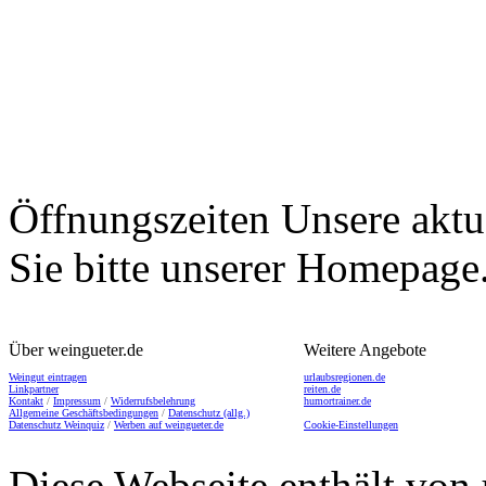
Öffnungszeiten
Unsere aktu
Sie bitte unserer Homepage
Über weingueter.de
Weitere Angebote
Weingut eintragen
urlaubsregionen.de
Linkpartner
reiten.de
Kontakt
/
Impressum
/
Widerrufsbelehrung
humortrainer.de
Allgemeine Geschäftsbedingungen
/
Datenschutz (allg.)
Datenschutz Weinquiz
/
Werben auf weingueter.de
Cookie-Einstellungen
Diese Webseite enthält von 