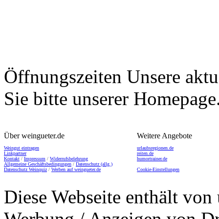
Öffnungszeiten
Unsere aktu
Sie bitte unserer Homepage
Über weingueter.de
Weitere Angebote
Weingut eintragen
urlaubsregionen.de
Linkpartner
reiten.de
Kontakt
/
Impressum
/
Widerrufsbelehrung
humortrainer.de
Allgemeine Geschäftsbedingungen
/
Datenschutz (allg.)
Datenschutz Weinquiz
/
Werben auf weingueter.de
Cookie-Einstellungen
Diese Webseite enthält von 
Werbung / Anzeigen von Dri