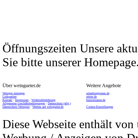
Öffnungszeiten
Unsere aktu
Sie bitte unserer Homepage
Über weingueter.de
Weitere Angebote
Weingut eintragen
urlaubsregionen.de
Linkpartner
reiten.de
Kontakt
/
Impressum
/
Widerrufsbelehrung
humortrainer.de
Allgemeine Geschäftsbedingungen
/
Datenschutz (allg.)
Datenschutz Weinquiz
/
Werben auf weingueter.de
Cookie-Einstellungen
Diese Webseite enthält von 
Werbung / Anzeigen von Dri