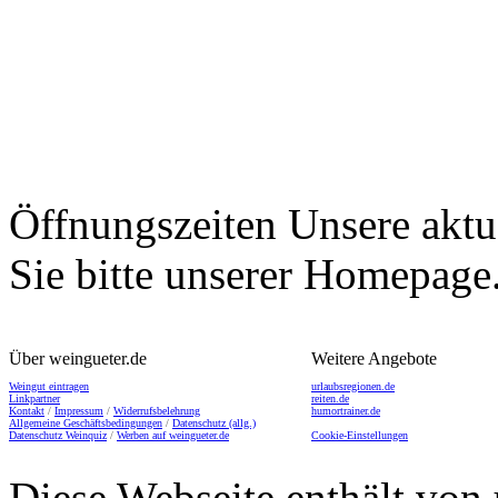
Öffnungszeiten
Unsere aktu
Sie bitte unserer Homepage
Über weingueter.de
Weitere Angebote
Weingut eintragen
urlaubsregionen.de
Linkpartner
reiten.de
Kontakt
/
Impressum
/
Widerrufsbelehrung
humortrainer.de
Allgemeine Geschäftsbedingungen
/
Datenschutz (allg.)
Datenschutz Weinquiz
/
Werben auf weingueter.de
Cookie-Einstellungen
Diese Webseite enthält von 