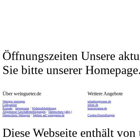
Öffnungszeiten
Unsere aktu
Sie bitte unserer Homepage
Über weingueter.de
Weitere Angebote
Weingut eintragen
urlaubsregionen.de
Linkpartner
reiten.de
Kontakt
/
Impressum
/
Widerrufsbelehrung
humortrainer.de
Allgemeine Geschäftsbedingungen
/
Datenschutz (allg.)
Datenschutz Weinquiz
/
Werben auf weingueter.de
Cookie-Einstellungen
Diese Webseite enthält von 