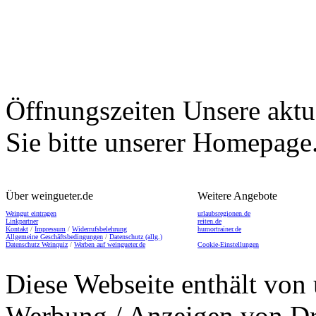
Öffnungszeiten
Unsere aktu
Sie bitte unserer Homepage
Über weingueter.de
Weitere Angebote
Weingut eintragen
urlaubsregionen.de
Linkpartner
reiten.de
Kontakt
/
Impressum
/
Widerrufsbelehrung
humortrainer.de
Allgemeine Geschäftsbedingungen
/
Datenschutz (allg.)
Datenschutz Weinquiz
/
Werben auf weingueter.de
Cookie-Einstellungen
Diese Webseite enthält von 
Werbung / Anzeigen von Dri