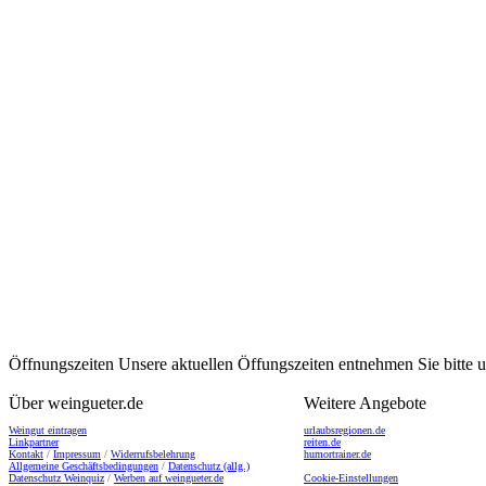
Öffnungszeiten
Unsere aktuellen Öffungszeiten entnehmen Sie bitte
Über weingueter.de
Weitere Angebote
Weingut eintragen
urlaubsregionen.de
Linkpartner
reiten.de
Kontakt
/
Impressum
/
Widerrufsbelehrung
humortrainer.de
Allgemeine Geschäftsbedingungen
/
Datenschutz (allg.)
Datenschutz Weinquiz
/
Werben auf weingueter.de
Cookie-Einstellungen