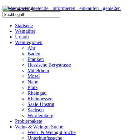
Startseite
Weingüter
Urlaub
Weinregionen
Ahr
Baden
Franken
Hessische Bergstrasse
Mittelrhein
Mosel
Nahe
Pfalz
Rheingau
Rheinhessen
Saale-Unstrut
Sachsen
Württemberg
Probierpakete
Wein- & Weingut Suche
Wein- & Weingut Suche
Unterkunftssuche