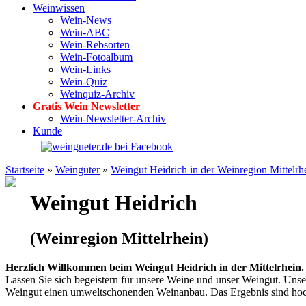
Weinwissen
Wein-News
Wein-ABC
Wein-Rebsorten
Wein-Fotoalbum
Wein-Links
Wein-Quiz
Weinquiz-Archiv
Gratis Wein Newsletter
Wein-Newsletter-Archiv
Kunde
Startseite
»
Weingüter
»
Weingut Heidrich in der Weinregion Mittelrh
Weingut Heidrich
(Weinregion Mittelrhein)
Herzlich Willkommen beim Weingut Heidrich in der Mittelrhein.
Lassen Sie sich begeistern für unsere Weine und unser Weingut. Unse
Weingut einen umweltschonenden Weinanbau. Das Ergebnis sind hoch