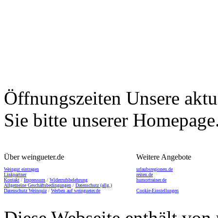
Öffnungszeiten
Unsere aktu
Sie bitte unserer Homepage
Über weingueter.de
Weitere Angebote
Weingut eintragen
urlaubsregionen.de
Linkpartner
reiten.de
Kontakt
/
Impressum
/
Widerrufsbelehrung
humortrainer.de
Allgemeine Geschäftsbedingungen
/
Datenschutz (allg.)
Datenschutz Weinquiz
/
Werben auf weingueter.de
Cookie-Einstellungen
Diese Webseite enthält von 