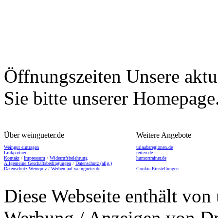
Öffnungszeiten
Unsere aktu
Sie bitte unserer Homepage
Über weingueter.de
Weitere Angebote
Weingut eintragen
urlaubsregionen.de
Linkpartner
reiten.de
Kontakt
/
Impressum
/
Widerrufsbelehrung
humortrainer.de
Allgemeine Geschäftsbedingungen
/
Datenschutz (allg.)
Datenschutz Weinquiz
/
Werben auf weingueter.de
Cookie-Einstellungen
Diese Webseite enthält von 
Werbung / Anzeigen von Dri