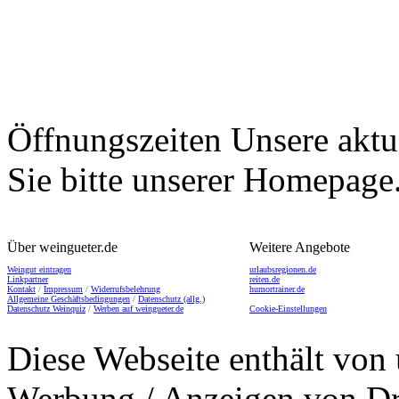
Öffnungszeiten
Unsere aktu
Sie bitte unserer Homepage
Über weingueter.de
Weitere Angebote
Weingut eintragen
urlaubsregionen.de
Linkpartner
reiten.de
Kontakt
/
Impressum
/
Widerrufsbelehrung
humortrainer.de
Allgemeine Geschäftsbedingungen
/
Datenschutz (allg.)
Datenschutz Weinquiz
/
Werben auf weingueter.de
Cookie-Einstellungen
Diese Webseite enthält von 
Werbung / Anzeigen von Dri