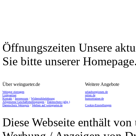
Öffnungszeiten
Unsere aktu
Sie bitte unserer Homepage
Über weingueter.de
Weitere Angebote
Weingut eintragen
urlaubsregionen.de
Linkpartner
reiten.de
Kontakt
/
Impressum
/
Widerrufsbelehrung
humortrainer.de
Allgemeine Geschäftsbedingungen
/
Datenschutz (allg.)
Datenschutz Weinquiz
/
Werben auf weingueter.de
Cookie-Einstellungen
Diese Webseite enthält von 
Werbung / Anzeigen von Dri